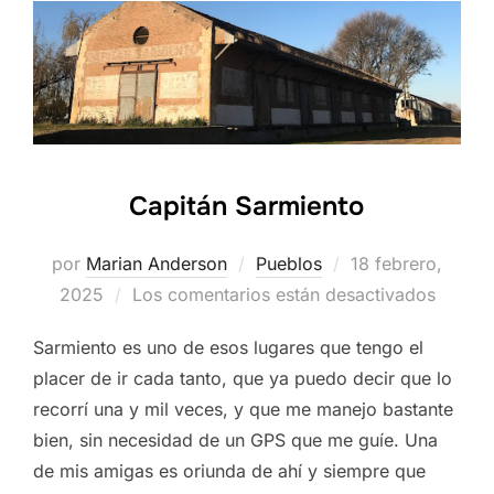
Capitán Sarmiento
Publicado
por
Marian Anderson
Pueblos
18 febrero,
el
2025
Los comentarios están desactivados
Sarmiento es uno de esos lugares que tengo el
placer de ir cada tanto, que ya puedo decir que lo
recorrí una y mil veces, y que me manejo bastante
bien, sin necesidad de un GPS que me guíe. Una
de mis amigas es oriunda de ahí y siempre que