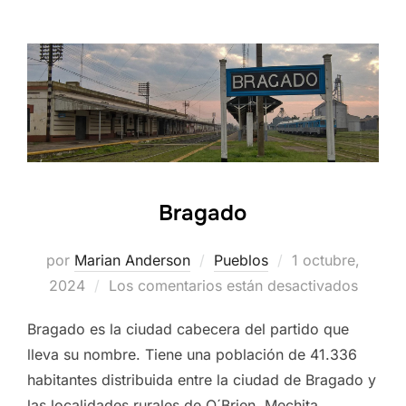
Bragado
Publicado
por
Marian Anderson
Pueblos
1 octubre,
el
2024
Los comentarios están desactivados
Bragado es la ciudad cabecera del partido que
lleva su nombre. Tiene una población de 41.336
habitantes distribuida entre la ciudad de Bragado y
las localidades rurales de O´Brien, Mechita,