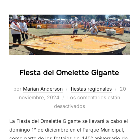
Fiesta del Omelette Gigante
Publica
por
Marian Anderson
fiestas regionales
20
el
noviembre, 2024
Los comentarios están
desactivados
La Fiesta del Omelette Gigante se llevará a cabo el
domingo 1° de diciembre en el Parque Municipal,
como parte de los festejos del 140° aniversario de