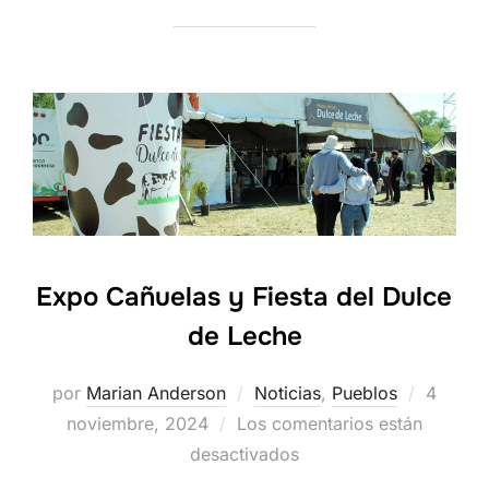
Expo Cañuelas y Fiesta del Dulce
de Leche
Publica
por
Marian Anderson
Noticias
,
Pueblos
4
el
noviembre, 2024
Los comentarios están
desactivados