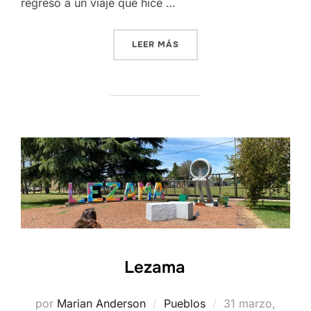
regreso a un viaje que hice …
«BARADERO»
LEER MÁS
Lezama
Publicado
por
Marian Anderson
Pueblos
31 marzo,