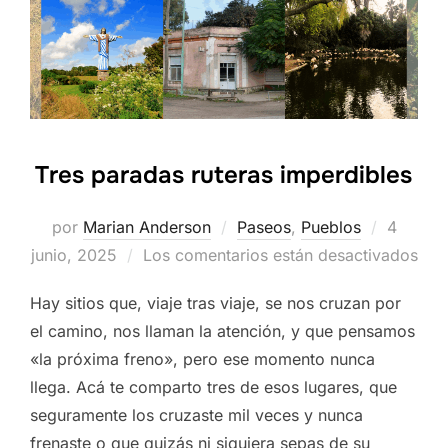
Tres paradas ruteras imperdibles
Publica
por
Marian Anderson
Paseos
,
Pueblos
4
el
junio, 2025
Los comentarios están desactivados
Hay sitios que, viaje tras viaje, se nos cruzan por
el camino, nos llaman la atención, y que pensamos
«la próxima freno», pero ese momento nunca
llega. Acá te comparto tres de esos lugares, que
seguramente los cruzaste mil veces y nunca
frenaste o que quizás ni siquiera sepas de su