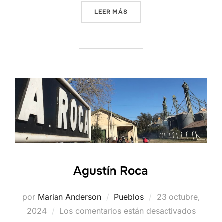
«LAS MARIANAS»
LEER MÁS
Agustín Roca
Publicado
por
Marian Anderson
Pueblos
23 octubre,
el
2024
Los comentarios están desactivados