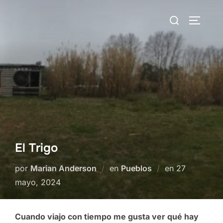
Saltar
Buscar:
al
ALTERN
contenido
El Trigo
Publicado
por
Marian Anderson
en
Pueblos
en
27
el
mayo, 2024
Cuando viajo con tiempo me gusta ver qué hay