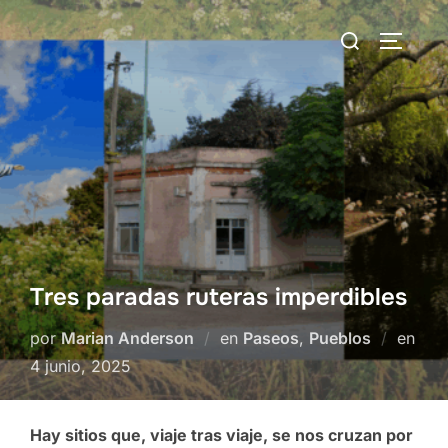
Saltar
Buscar:
al
ALTERN
contenido
Tres paradas ruteras imperdibles
por
Marian Anderson
en
Paseos
,
Pueblos
en
Publicado
4 junio, 2025
el
Hay sitios que, viaje tras viaje, se nos cruzan por