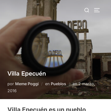
Saltar
Buscar:
al
ALTERN
contenido
Villa Epecuén
Publicado
por
Meme Poggi
en
Pueblos
en
2 marzo,
el
2016
Villa Epecuén es un pueblo