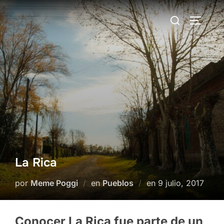
Saltar
Buscar:
al
ALTERN
contenido
La Rica
Publicado
por
Meme Poggi
en
Pueblos
en
9 julio, 2017
el
Conocer La Rica fue parte de un